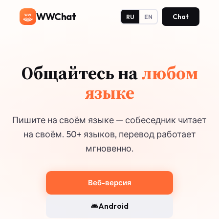
WWChat
Chat
WW
RU
EN
Приватность
по
умолчанию
E2E шифрование, двухфакторная защита и
пин-код под принуждением. Ваши данные —
только ваши.
Веб-версия
Android