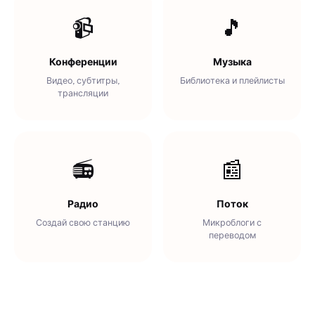
📹
🎵
Конференции
Музыка
Видео, субтитры,
Библиотека и плейлисты
трансляции
📻
📰
Радио
Поток
Создай свою станцию
Микроблоги с
переводом