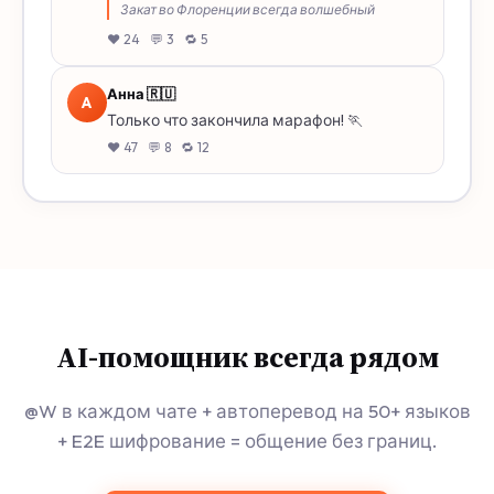
Закат во Флоренции всегда волшебный
❤️ 24 💬 3 🔁 5
Анна 🇷🇺
A
Только что закончила марафон! 🏃
❤️ 47 💬 8 🔁 12
AI-помощник всегда рядом
@W в каждом чате + автоперевод на 50+ языков
+ E2E шифрование = общение без границ.