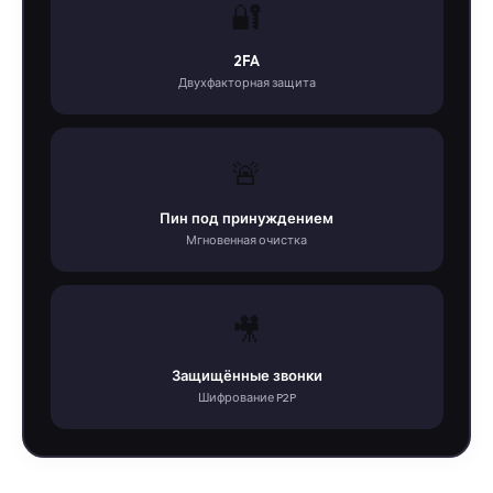
🔐
2FA
Двухфакторная защита
🚨
Пин под принуждением
Мгновенная очистка
🎥
Защищённые звонки
Шифрование P2P