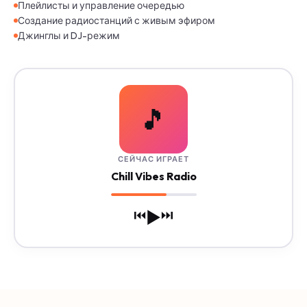
Плейлисты и управление очередью
Создание радиостанций с живым эфиром
Джинглы и DJ-режим
🎵
СЕЙЧАС ИГРАЕТ
Chill Vibes Radio
⏮️
⏭️
▶️